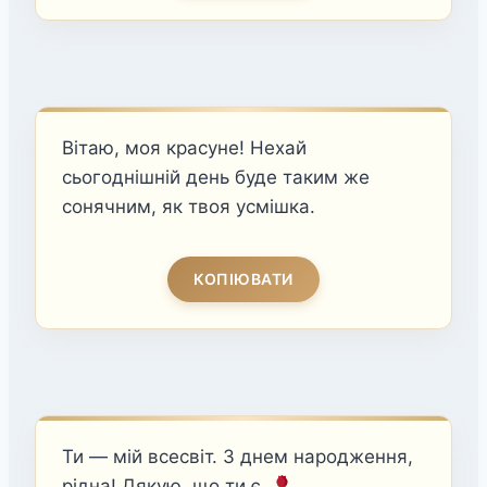
Вітаю, моя красуне! Нехай
сьогоднішній день буде таким же
сонячним, як твоя усмішка.
КОПІЮВАТИ
Ти — мій всесвіт. З днем народження,
рідна! Дякую, що ти є.