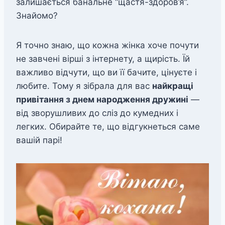
залишається банальне “щастя-здоров’я”.
Знайомо?
Я точно знаю, що кожна жінка хоче почути
не завчені вірші з інтернету, а щирість. Їй
важливо відчути, що ви її бачите, цінуєте і
любите. Тому я зібрала для вас
найкращі
привітання з днем народження дружині
—
від зворушливих до сліз до кумедних і
легких. Обирайте те, що відгукнеться саме
вашій парі!