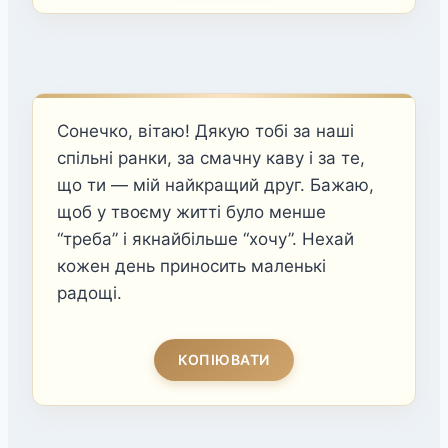
Сонечко, вітаю! Дякую тобі за наші
спільні ранки, за смачну каву і за те,
що ти — мій найкращий друг. Бажаю,
щоб у твоєму житті було менше
“треба” і якнайбільше “хочу”. Нехай
кожен день приносить маленькі
радощі.
КОПІЮВАТИ