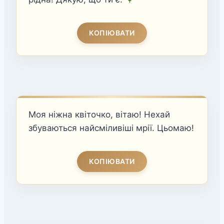
КОПІЮВАТИ
Моя ніжна квіточко, вітаю! Нехай
збуваються найсміливіші мрії. Цьомаю!
КОПІЮВАТИ