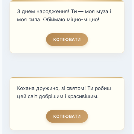
З днем народження! Ти — моя муза і
моя сила. Обіймаю міцно-міцно!
КОПІЮВАТИ
Кохана дружино, зі святом! Ти робиш
цей світ добрішим і красивішим.
КОПІЮВАТИ