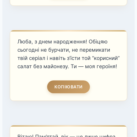
Люба, з днем народження! Обіцяю
сьогодні не бурчати, не перемикати
твій серіал і навіть з’їсти той “корисний”
салат без майонезу. Ти — моя героїня!
КОПІЮВАТИ
Вітаю! Пам’ятай, вік — це лише цифра