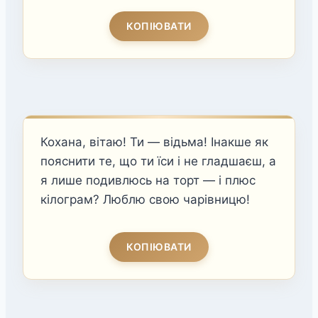
КОПІЮВАТИ
Кохана, вітаю! Ти — відьма! Інакше як
пояснити те, що ти їси і не гладшаєш, а
я лише подивлюсь на торт — і плюс
кілограм? Люблю свою чарівницю!
КОПІЮВАТИ