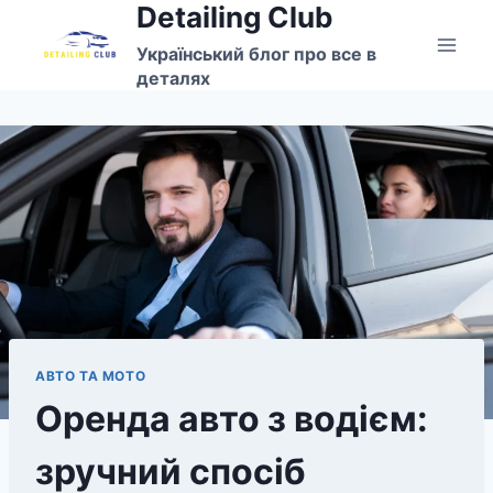
Detailing Club
Перейти
до
Український блог про все в
вмісту
деталях
АВТО ТА МОТО
Оренда авто з водієм:
зручний спосіб