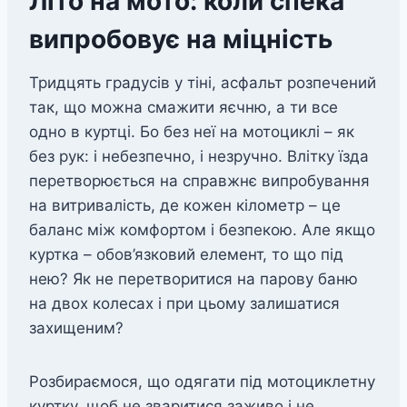
Літо на мото: коли спека
випробовує на міцність
Тридцять градусів у тіні, асфальт розпечений
так, що можна смажити яєчню, а ти все
одно в куртці. Бо без неї на мотоциклі – як
без рук: і небезпечно, і незручно. Влітку їзда
перетворюється на справжнє випробування
на витривалість, де кожен кілометр – це
баланс між комфортом і безпекою. Але якщо
куртка – обов’язковий елемент, то що під
нею? Як не перетворитися на парову баню
на двох колесах і при цьому залишатися
захищеним?
Розбираємося, що одягати під мотоциклетну
куртку, щоб не зваритися заживо і не