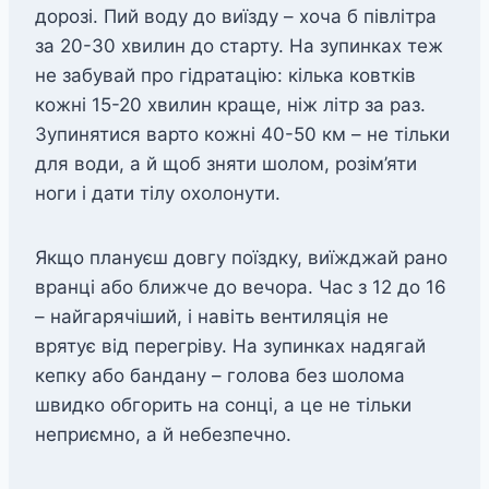
дорозі. Пий воду до виїзду – хоча б півлітра
за 20-30 хвилин до старту. На зупинках теж
не забувай про гідратацію: кілька ковтків
кожні 15-20 хвилин краще, ніж літр за раз.
Зупинятися варто кожні 40-50 км – не тільки
для води, а й щоб зняти шолом, розім’яти
ноги і дати тілу охолонути.
Якщо плануєш довгу поїздку, виїжджай рано
вранці або ближче до вечора. Час з 12 до 16
– найгарячіший, і навіть вентиляція не
врятує від перегріву. На зупинках надягай
кепку або бандану – голова без шолома
швидко обгорить на сонці, а це не тільки
неприємно, а й небезпечно.