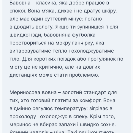
Бавовна – класика, яка добре працює в
спокої. Вона м’яка, дихає і не дратує шкіру,
але має один суттєвий мінус: погано
відводить вологу. Якщо ти зупинишся після
швидкої їзди, бавовняна футболка
перетвориться на мокру ганчірку, яка
випаровуватиме тепло і охолоджуватиме
тіло. Для коротких поїздок або прогулянок по
місту це не критично, але на довгих
дистанціях може стати проблемою.
Мериносова вовна – золотий стандарт для
тих, хто готовий платити за комфорт. Вона
відмінно регулює температуру: зігріває в
прохолоду і охолоджує в спеку. Крім того,
меринос не вбирає запахи і швидко сохне.
Єдиний недолік – ціна. Такі речі коштують