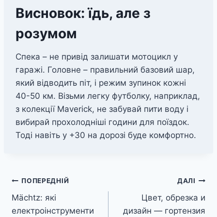
Висновок: їдь, але з
розумом
Спека – не привід залишати мотоцикл у
гаражі. Головне – правильний базовий шар,
який відводить піт, і режим зупинок кожні
40-50 км. Візьми легку футболку, наприклад,
з колекції Maverick, не забувай пити воду і
вибирай прохолодніші години для поїздок.
Тоді навіть у +30 на дорозі буде комфортно.
Навігація
ПОПЕРЕДНІЙ
ДАЛІ
Mächtz: які
Цвет, обрезка и
записів
електроінструменти
дизайн — гортензия