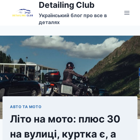
Detailing Club
Перейти
до
Український блог про все в
вмісту
деталях
АВТО ТА МОТО
Літо на мото: плюс 30
на вулиці, куртка є, а