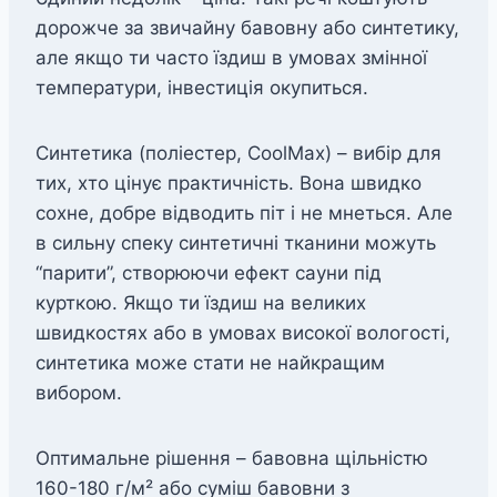
дорожче за звичайну бавовну або синтетику,
але якщо ти часто їздиш в умовах змінної
температури, інвестиція окупиться.
Синтетика (поліестер, CoolMax) – вибір для
тих, хто цінує практичність. Вона швидко
сохне, добре відводить піт і не мнеться. Але
в сильну спеку синтетичні тканини можуть
“парити”, створюючи ефект сауни під
курткою. Якщо ти їздиш на великих
швидкостях або в умовах високої вологості,
синтетика може стати не найкращим
вибором.
Оптимальне рішення – бавовна щільністю
160-180 г/м² або суміш бавовни з