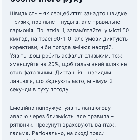
Швидкість – як серцебиття: занадто швидке
– ризик, повільне – нудьга, але правильне –
гармонія. Початківці, запам’ятайте: у місті 50
км/год, на трасі 90-110, але умови диктують
корективи, ніби погода змінює настрій.
Уявіть: дощ робить асфальт слизьким, тож
зменшуйте на 20%, щоб гальмівний шлях не
став фатальним. Дистанція – невидимі
ланцюги, що з’єднують авто, мінімум 2
секунди в суху погоду.
Емоційно напружує: уявіть ланцюгову
аварію через близькість, але правила –
рятівник. Просунуті враховують вантаж,
гальма. Регіонально, на сході траси