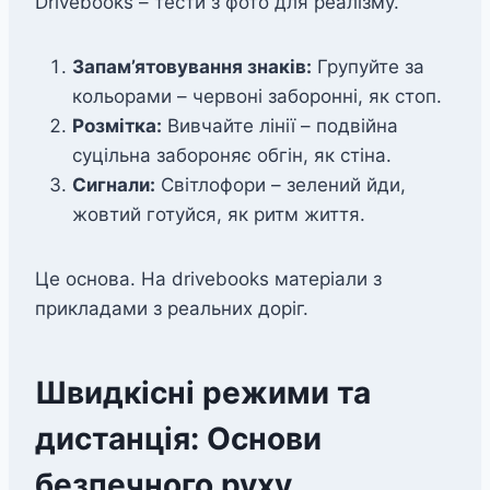
Drivebooks – тести з фото для реалізму.
Запам’ятовування знаків:
Групуйте за
кольорами – червоні заборонні, як стоп.
Розмітка:
Вивчайте лінії – подвійна
суцільна забороняє обгін, як стіна.
Сигнали:
Світлофори – зелений йди,
жовтий готуйся, як ритм життя.
Це основа. На drivebooks матеріали з
прикладами з реальних доріг.
Швидкісні режими та
дистанція: Основи
безпечного руху