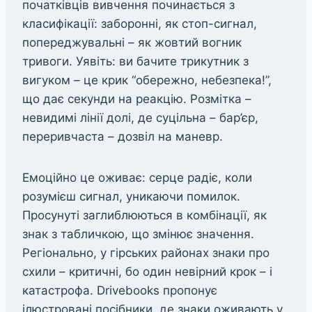
початківців вивчення починається з
класифікації: заборонні, як стоп-сигнал,
попереджувальні – як жовтий вогник
тривоги. Уявіть: ви бачите трикутник з
вигуком – це крик “обережно, небезпека!”,
що дає секунди на реакцію. Розмітка –
невидимі лінії долі, де суцільна – бар’єр,
переривчаста – дозвіл на маневр.
Емоційно це оживає: серце радіє, коли
розумієш сигнал, уникаючи помилок.
Просунуті заглиблюються в комбінації, як
знак з табличкою, що змінює значення.
Регіонально, у гірських районах знаки про
схили – критичні, бо один невірний крок – і
катастрофа. Drivebooks пропонує
ілюстровані посібники, де знаки оживають у