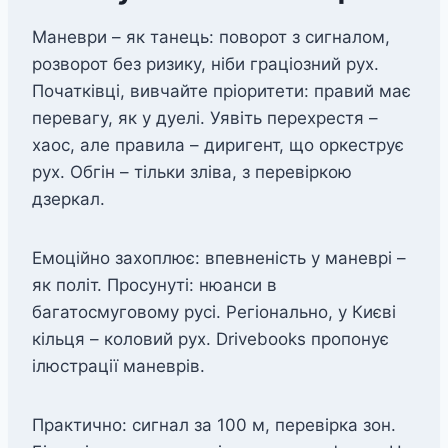
Маневри – як танець: поворот з сигналом,
розворот без ризику, ніби граціозний рух.
Початківці, вивчайте пріоритети: правий має
перевагу, як у дуелі. Уявіть перехрестя –
хаос, але правила – диригент, що оркеструє
рух. Обгін – тільки зліва, з перевіркою
дзеркал.
Емоційно захоплює: впевненість у маневрі –
як політ. Просунуті: нюанси в
багатосмуговому русі. Регіонально, у Києві
кільця – коловий рух. Drivebooks пропонує
ілюстрації маневрів.
Практично: сигнал за 100 м, перевірка зон.