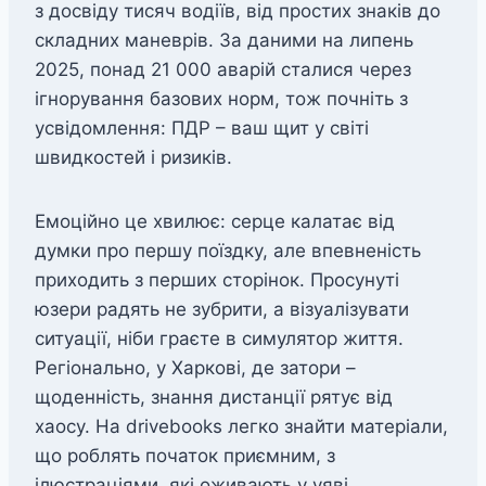
з досвіду тисяч водіїв, від простих знаків до
складних маневрів. За даними на липень
2025, понад 21 000 аварій сталися через
ігнорування базових норм, тож почніть з
усвідомлення: ПДР – ваш щит у світі
швидкостей і ризиків.
Емоційно це хвилює: серце калатає від
думки про першу поїздку, але впевненість
приходить з перших сторінок. Просунуті
юзери радять не зубрити, а візуалізувати
ситуації, ніби граєте в симулятор життя.
Регіонально, у Харкові, де затори –
щоденність, знання дистанції рятує від
хаосу. На drivebooks легко знайти матеріали,
що роблять початок приємним, з
ілюстраціями, які оживають у уяві.