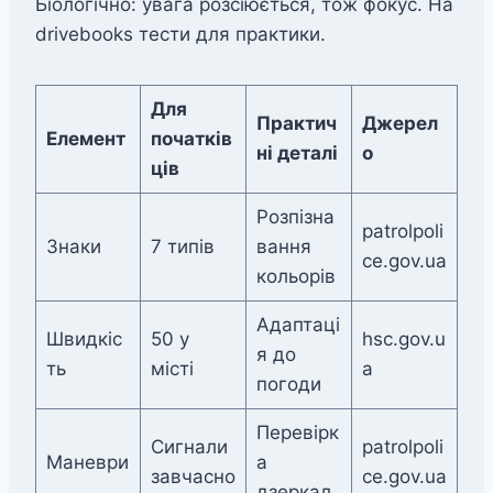
Біологічно: увага розсіюється, тож фокус. На
drivebooks тести для практики.
Для
Практич
Джерел
Елемент
початків
ні деталі
о
ців
Розпізна
patrolpoli
Знаки
7 типів
вання
ce.gov.ua
кольорів
Адаптаці
Швидкіс
50 у
hsc.gov.u
я до
ть
місті
a
погоди
Перевірк
Сигнали
patrolpoli
Маневри
а
завчасно
ce.gov.ua
дзеркал