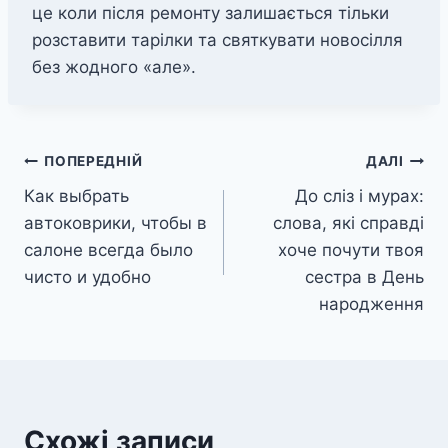
це коли після ремонту залишається тільки
розставити тарілки та святкувати новосілля
без жодного «але».
Навігація
ПОПЕРЕДНІЙ
ДАЛІ
Как выбрать
До сліз і мурах:
записів
автоковрики, чтобы в
слова, які справді
салоне всегда было
хоче почути твоя
чисто и удобно
сестра в День
народження
Схожі записи